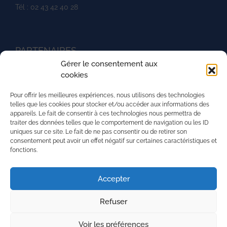
Tél : 02 43 42 40 28
PARTENAIRES
Gérer le consentement aux
Ministère de l'agriculture
cookies
UNREP
Pour offrir les meilleures expériences, nous utilisons des technologies
L'aventure du vivant
telles que les cookies pour stocker et/ou accéder aux informations des
appareils. Le fait de consentir à ces technologies nous permettra de
La Mission Locale de l'agglomération mancelle
traiter des données telles que le comportement de navigation ou les ID
uniques sur ce site. Le fait de ne pas consentir ou de retirer son
La région Pays de la Loire
consentement peut avoir un effet négatif sur certaines caractéristiques et
fonctions.
PRH - Pôle Régional du Handicap
Superforma
Accepter
Refuser
Nous contacter
Mentions légales
Voir les préférences