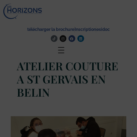
Lycée Les Horizons
Établissement du service à la personne et au territoire, et du travail social.
télécharger la brochure
Inscription
esidoc
Actualité
ATELIER COUTURE
A ST GERVAIS EN
BELIN