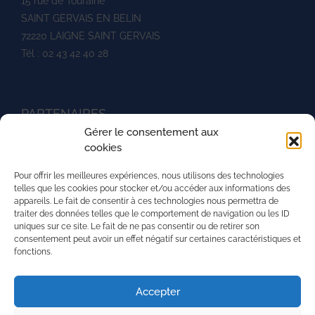
15 rue de Touraine
SAINT GERVAIS EN BELIN
72220 LAIGNE SAINT GERVAIS
Tél : 02 43 42 40 28
PARTENAIRES
Gérer le consentement aux
Ministère de l'agriculture
cookies
UNREP
Pour offrir les meilleures expériences, nous utilisons des technologies
L'aventure du vivant
telles que les cookies pour stocker et/ou accéder aux informations des
appareils. Le fait de consentir à ces technologies nous permettra de
La Mission Locale de l'agglomération mancelle
traiter des données telles que le comportement de navigation ou les ID
uniques sur ce site. Le fait de ne pas consentir ou de retirer son
La région Pays de la Loire
consentement peut avoir un effet négatif sur certaines caractéristiques et
fonctions.
PRH - Pôle Régional du Handicap
Superforma
Accepter