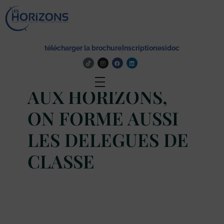
Lycée Les Horizons
Établissement du service à la personne et au territoire, et du travail social.
télécharger la brochure
Inscription
esidoc
Actualité
AUX HORIZONS,
ON FORME AUSSI
LES DELEGUES DE
CLASSE