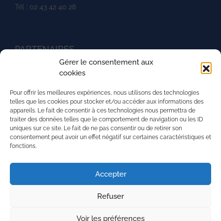
Tél : 02 43 42 40 28
PARTENAIRES
Gérer le consentement aux
Ministère de l'agriculture
cookies
UNREP
Pour offrir les meilleures expériences, nous utilisons des technologies
L'aventure du vivant
telles que les cookies pour stocker et/ou accéder aux informations des
appareils. Le fait de consentir à ces technologies nous permettra de
La Mission Locale de l'agglomération mancelle
traiter des données telles que le comportement de navigation ou les ID
uniques sur ce site. Le fait de ne pas consentir ou de retirer son
La région Pays de la Loire
consentement peut avoir un effet négatif sur certaines caractéristiques et
fonctions.
PRH - Pôle Régional du Handicap
Superforma
Accepter
Refuser
Nous contacter
Mentions légales
Voir les préférences