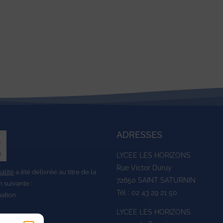
ADRESSES
LYCEE LES HORIZONS
Rue Victor Duruy
ualité
a été délivrée au titre de la
72650 SAINT SATURNIN
n suivante :
Tél : 02 43 29 21 50
mation
LYCÉE LES HORIZONS