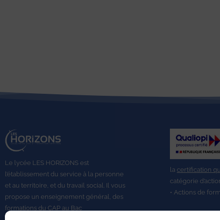
Le lycée LES HORIZONS est
la
certification q
l’établissement du service à la personne
catégorie d’actio
et au territoire, et du travail social.
Il vous
• Actions de for
propose un enseignement général, des
formations du CAP au
Bac
Professionnel,
BTS A DATR.