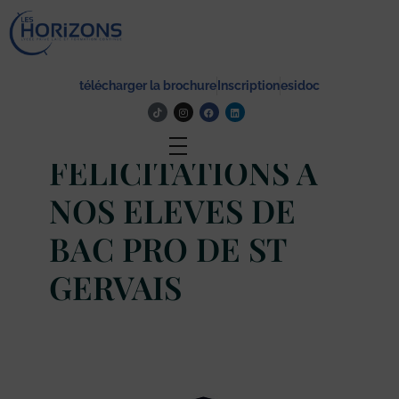
Lycée Les Horizons
Établissement du service à la personne et au territoire, et du travail social.
télécharger la brochure
Inscription
esidoc
Actualité
FELICITATIONS A
NOS ELEVES DE
BAC PRO DE ST
GERVAIS