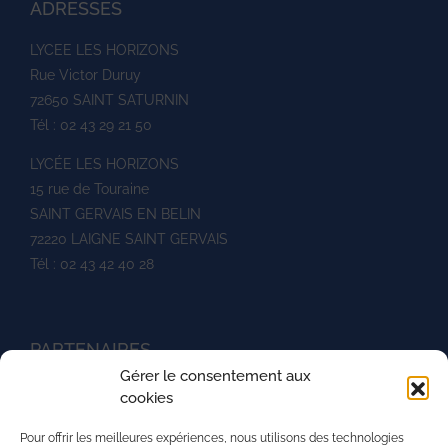
ADRESSES
LYCEE LES HORIZONS
Rue Victor Duruy
72650 SAINT SATURNIN
Tél : 02 43 29 21 50
LYCÉE LES HORIZONS
15 rue de Touraine
SAINT GERVAIS EN BELIN
72220 LAIGNE SAINT GERVAIS
Tél : 02 43 42 40 28
PARTENAIRES
Gérer le consentement aux
Ministère de l'agriculture
cookies
UNREP
Pour offrir les meilleures expériences, nous utilisons des technologies