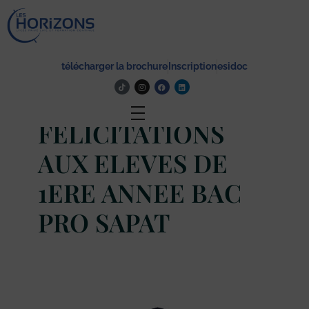
Lycée Les Horizons
Établissement du service à la personne et au territoire, et du travail social.
télécharger la brochure
Inscription
esidoc
Actualité
FELICITATIONS
AUX ELEVES DE
1ERE ANNEE BAC
PRO SAPAT