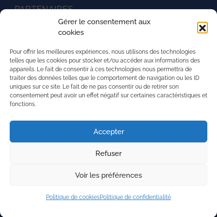
PARTENAIRES
Gérer le consentement aux
Ministère de l'agriculture
cookies
UNREP
Pour offrir les meilleures expériences, nous utilisons des technologies
L'aventure du vivant
telles que les cookies pour stocker et/ou accéder aux informations des
appareils. Le fait de consentir à ces technologies nous permettra de
La Mission Locale de l'agglomération mancelle
traiter des données telles que le comportement de navigation ou les ID
uniques sur ce site. Le fait de ne pas consentir ou de retirer son
La région Pays de la Loire
consentement peut avoir un effet négatif sur certaines caractéristiques et
fonctions.
PRH - Pôle Régional du Handicap
Superforma
Accepter
Refuser
Nous contacter
Mentions légales
Voir les préférences
Politique de Confidentialité
Politique de cookies (UE)
Politique de cookies
Politique de confidentialité