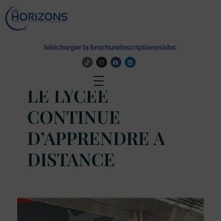
Lycée Les Horizons
Établissement du service à la personne et au territoire, et du travail social.
télécharger la brochure
Inscription
esidoc
Actualité
LE LYCÉE
CONTINUE
D’APPRENDRE A
DISTANCE