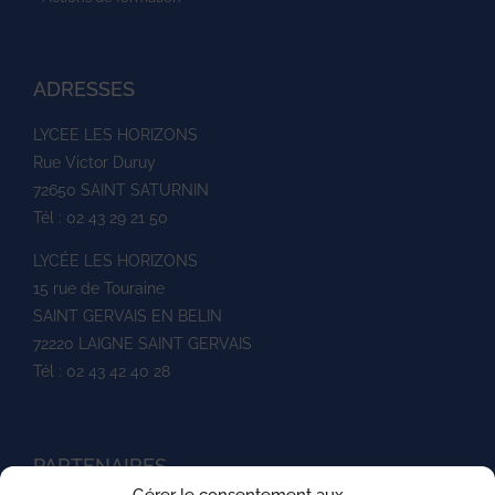
ADRESSES
LYCEE LES HORIZONS
Rue Victor Duruy
72650 SAINT SATURNIN
Tél : 02 43 29 21 50
LYCÉE LES HORIZONS
15 rue de Touraine
SAINT GERVAIS EN BELIN
72220 LAIGNE SAINT GERVAIS
Tél : 02 43 42 40 28
PARTENAIRES