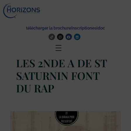
Lycée Les Horizons
Établissement du service à la personne et au territoire, et du travail social.
télécharger la brochure
Inscription
esidoc
Actualité
LES 2NDE A DE ST
SATURNIN FONT
DU RAP