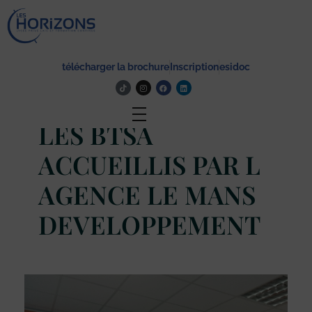
Lycée Les Horizons
Établissement du service à la personne et au territoire, et du travail social.
télécharger la brochure
Inscription
esidoc
Actualité
LES BTSA
ACCUEILLIS PAR L
AGENCE LE MANS
DEVELOPPEMENT