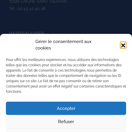
72220 LAIGNE SAINT GERVAIS
Tél : 02 43 42 40 28
PARTENAIRES
Gérer le consentement aux
Ministère de l'agriculture
cookies
UNREP
Pour offrir les meilleures expériences, nous utilisons des technologies
L'aventure du vivant
telles que les cookies pour stocker et/ou accéder aux informations des
appareils. Le fait de consentir à ces technologies nous permettra de
La Mission Locale de l'agglomération mancelle
traiter des données telles que le comportement de navigation ou les ID
uniques sur ce site. Le fait de ne pas consentir ou de retirer son
La région Pays de la Loire
consentement peut avoir un effet négatif sur certaines caractéristiques et
fonctions.
PRH - Pôle Régional du Handicap
Superforma
Accepter
Refuser
Nous contacter
Mentions légales