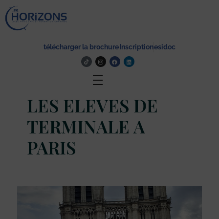
Lycée Les Horizons
Établissement du service à la personne et au territoire, et du travail social.
télécharger la brochure
Inscription
esidoc
Actualité
LES ELEVES DE
TERMINALE A
PARIS