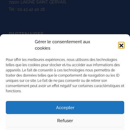
72220 LAIGNE SAINT GERVAIS
Tél : 02 43 42 40 28
PARTENAIRES
Gérer le consentement aux
Ministère de l'agriculture
cookies
UNREP
Pour offrir les meilleures expériences, nous utilisons des technologies
L'aventure du vivant
telles que les cookies pour stocker et/ou accéder aux informations des
appareils. Le fait de consentir à ces technologies nous permettra de
La Mission Locale de l'agglomération mancelle
traiter des données telles que le comportement de navigation ou les ID
uniques sur ce site. Le fait de ne pas consentir ou de retirer son
La région Pays de la Loire
consentement peut avoir un effet négatif sur certaines caractéristiques et
fonctions.
PRH - Pôle Régional du Handicap
Superforma
Accepter
Refuser
Nous contacter
Mentions légales