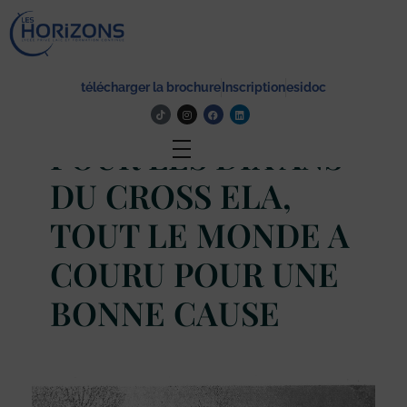
Lycée Les Horizons
Établissement du service à la personne et au territoire, et du travail social.
télécharger la brochure
Inscription
esidoc
Actualité
POUR LES DIX ANS
DU CROSS ELA,
TOUT LE MONDE A
COURU POUR UNE
BONNE CAUSE