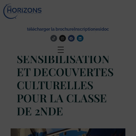
Lycée Les Horizons
Établissement du service à la personne et au territoire, et du travail social.
Actualité
télécharger la brochure
Inscription
esidoc
PREVENTION,
SENSIBILISATION
ET DECOUVERTES
CULTURELLES
POUR LA CLASSE
DE 2NDE