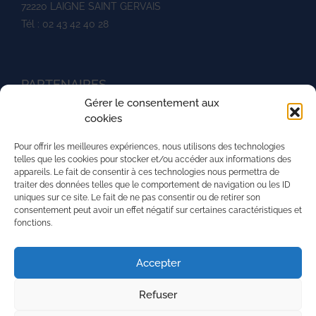
72220 LAIGNE SAINT GERVAIS
Tél : 02 43 42 40 28
PARTENAIRES
Gérer le consentement aux
Ministère de l'agriculture
cookies
UNREP
Pour offrir les meilleures expériences, nous utilisons des technologies
L'aventure du vivant
telles que les cookies pour stocker et/ou accéder aux informations des
appareils. Le fait de consentir à ces technologies nous permettra de
La Mission Locale de l'agglomération mancelle
traiter des données telles que le comportement de navigation ou les ID
uniques sur ce site. Le fait de ne pas consentir ou de retirer son
La région Pays de la Loire
consentement peut avoir un effet négatif sur certaines caractéristiques et
fonctions.
PRH - Pôle Régional du Handicap
Superforma
Accepter
Refuser
Nous contacter