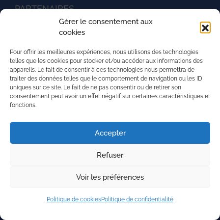
PARTENAIRES
Gérer le consentement aux
Ministère de l'agriculture
cookies
UNREP
Pour offrir les meilleures expériences, nous utilisons des technologies
L'aventure du vivant
telles que les cookies pour stocker et/ou accéder aux informations des
appareils. Le fait de consentir à ces technologies nous permettra de
La Mission Locale de l'agglomération mancelle
traiter des données telles que le comportement de navigation ou les ID
uniques sur ce site. Le fait de ne pas consentir ou de retirer son
La région Pays de la Loire
consentement peut avoir un effet négatif sur certaines caractéristiques et
fonctions.
PRH - Pôle Régional du Handicap
Superforma
Accepter
Refuser
Nous contacter
Mentions légales
Voir les préférences
Politique de Confidentialité
Politique de cookies (UE)
Politique de cookies
Politique de confidentialité