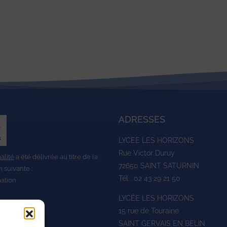
ADRESSES
LYCEE LES HORIZONS
Rue Victor Duruy
ualité
a été délivrée au titre de la
72650 SAINT SATURNIN
n suivante :
Tél : 02 43 29 21 50
mation
LYCÉE LES HORIZONS
15 rue de Touraine
SAINT GERVAIS EN BELIN