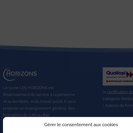
Le lycée LES HORIZONS est
la
certification q
l’établissement du service à la personne
catégorie d’actio
et au territoire, et du travail social.
Il vous
• Actions de for
propose un enseignement général, des
formations du CAP au
Bac
Professionnel,
BTS A DATR.
Gérer le consentement aux cookies