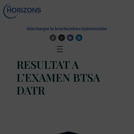
Lycée Les Horizons
Établissement du service à la personne et au territoire, et du travail social.
télécharger la brochure
Inscription
esidoc
Actualité
RESULTAT A
L’EXAMEN BTSA
DATR