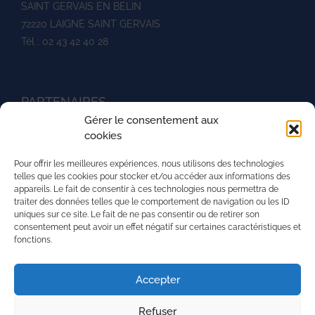
SAINT GERVAIS EN BELIN
72220 LAIGNE SAINT GERVAIS
Tél : 02 43 42 40 28
PARTENAIRES
Gérer le consentement aux
Ministère de l'agriculture
cookies
UNREP
Pour offrir les meilleures expériences, nous utilisons des technologies
L'aventure du vivant
telles que les cookies pour stocker et/ou accéder aux informations des
appareils. Le fait de consentir à ces technologies nous permettra de
La Mission Locale de l'agglomération mancelle
traiter des données telles que le comportement de navigation ou les ID
uniques sur ce site. Le fait de ne pas consentir ou de retirer son
La région Pays de la Loire
consentement peut avoir un effet négatif sur certaines caractéristiques et
fonctions.
PRH - Pôle Régional du Handicap
Superforma
Accepter
Refuser
Nous contacter