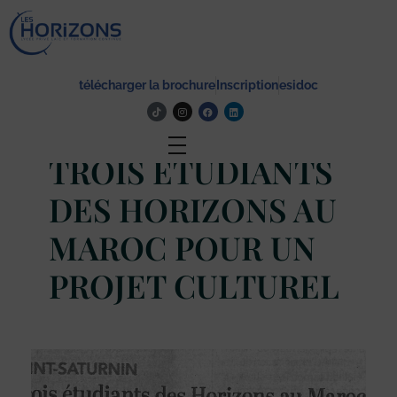
Lycée Les Horizons
Établissement du service à la personne et au territoire, et du travail social.
télécharger la brochure
Inscription
esidoc
Actualité
TROIS ETUDIANTS
DES HORIZONS AU
MAROC POUR UN
PROJET CULTUREL