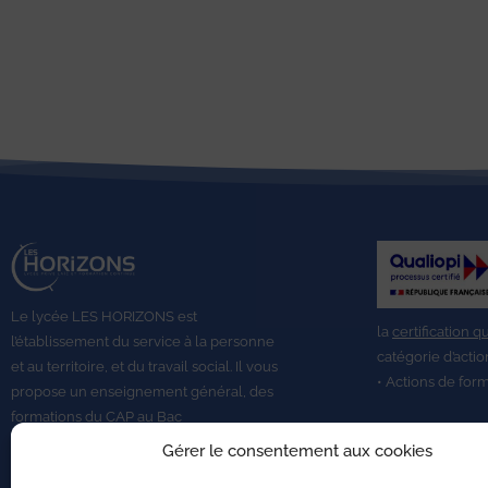
Le lycée LES HORIZONS est
la
certification q
l’établissement du service à la personne
catégorie d’actio
et au territoire, et du travail social.
Il vous
• Actions de for
propose un enseignement général, des
formations du CAP au
Bac
Professionnel,
BTS A DATR.
Gérer le consentement aux cookies