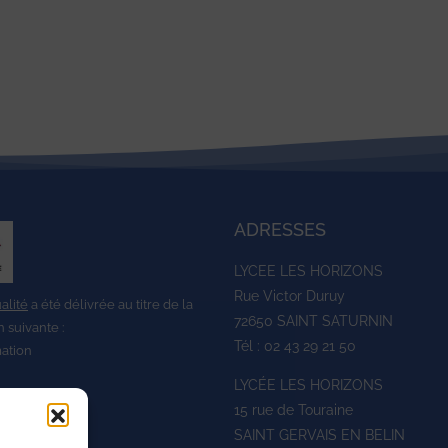
ADRESSES
LYCEE LES HORIZONS
Rue Victor Duruy
ualité
a été délivrée au titre de la
72650 SAINT SATURNIN
n suivante :
Tél : 02 43 29 21 50
mation
LYCÉE LES HORIZONS
15 rue de Touraine
SAINT GERVAIS EN BELIN