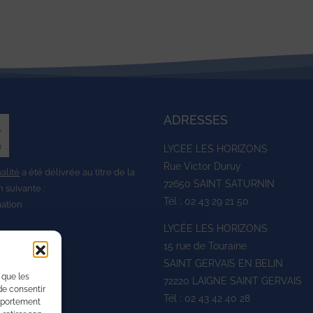
ADRESSES
LYCEE LES HORIZONS
Rue Victor Duruy
ualité
a été délivrée au titre de la
72650 SAINT SATURNIN
n suivante :
Tél : 02 43 29 21 50
mation
LYCÉE LES HORIZONS
15 rue de Touraine
SAINT GERVAIS EN BELIN
 que les
72220 LAIGNE SAINT GERVAIS
de consentir
Tél : 02 43 42 40 28
omportement