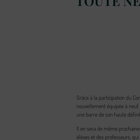
TOUTE N
Grâce à la participation du Con
nouvellement équipée à neuf. 2
une barre de son haute définit
Il en sera de même prochainem
élèves et des professeurs, qui