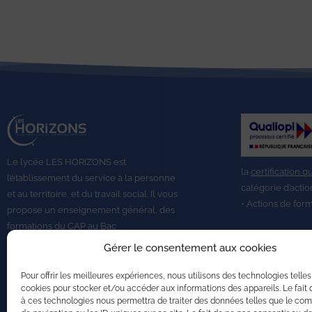
Le lycée LES HORIZONS est
la
certification q
l’établissement du service à la personne
catégorie d’actio
et au territoire, et du travail social.
Il vous
• Actions de for
propose un enseignement général, des
formations du CAP au
Bac
Professionnel,
BTS A DATR.
Gérer le consentement aux cookies
Pour offrir les meilleures expériences, nous utilisons des technologies telles
cookies pour stocker et/ou accéder aux informations des appareils. Le fait 
à ces technologies nous permettra de traiter des données telles que le c