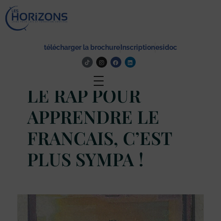
Lycée Les Horizons
Établissement du service à la personne et au territoire, et du travail social.
télécharger la brochure
Inscription
esidoc
Actualité
LE RAP POUR
APPRENDRE LE
FRANCAIS, C’EST
PLUS SYMPA !