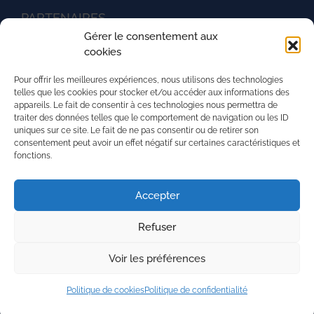
PARTENAIRES
Gérer le consentement aux
Ministère de l'agriculture
cookies
UNREP
Pour offrir les meilleures expériences, nous utilisons des technologies
L'aventure du vivant
telles que les cookies pour stocker et/ou accéder aux informations des
appareils. Le fait de consentir à ces technologies nous permettra de
La Mission Locale de l'agglomération mancelle
traiter des données telles que le comportement de navigation ou les ID
uniques sur ce site. Le fait de ne pas consentir ou de retirer son
La région Pays de la Loire
consentement peut avoir un effet négatif sur certaines caractéristiques et
fonctions.
PRH - Pôle Régional du Handicap
Superforma
Accepter
Refuser
Nous contacter
Mentions légales
Voir les préférences
Politique de Confidentialité
Politique de cookies (UE)
Politique de cookies
Politique de confidentialité