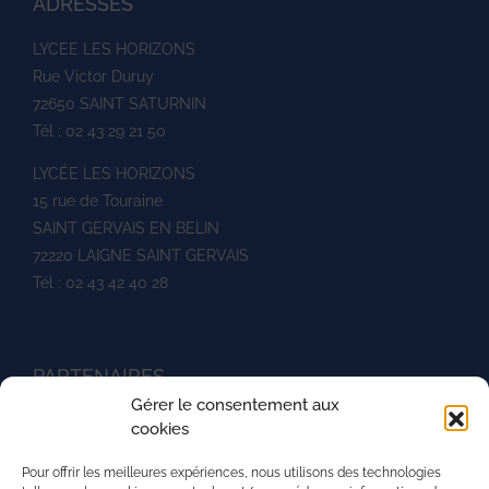
ADRESSES
LYCEE LES HORIZONS
Rue Victor Duruy
72650 SAINT SATURNIN
Tél : 02 43 29 21 50
LYCÉE LES HORIZONS
15 rue de Touraine
SAINT GERVAIS EN BELIN
72220 LAIGNE SAINT GERVAIS
Tél : 02 43 42 40 28
PARTENAIRES
Gérer le consentement aux
Ministère de l'agriculture
cookies
UNREP
Pour offrir les meilleures expériences, nous utilisons des technologies
L'aventure du vivant