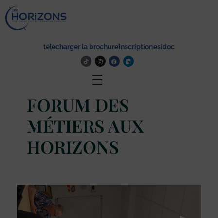
Lycée Les Horizons
Établissement du service à la personne et au territoire, et du travail social.
télécharger la brochure
Inscription
esidoc
Actualité
FORUM DES
MÉTIERS AUX
HORIZONS